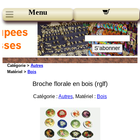
Menu
Nos Newsletters :
Votre Email :
S’abonner
Catégorie >
Autres
Matériel >
Bois
Broche florale en bois (rglf)
Catégorie :
Autres
, Matériel :
Bois