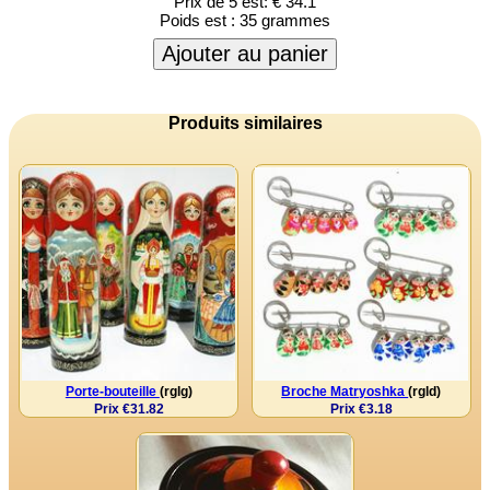
Prix de 5 est:
€ 34.1
Poids est :
35 grammes
Ajouter au panier
Produits similaires
Porte-bouteille
(rglg)
Broche Matryoshka
(rgld)
Prix €31.82
Prix €3.18