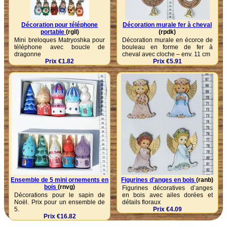
Décoration pour téléphone
Décoration murale fer à cheval
portable
(rgll)
(rpdk)
Mini breloques Matryoshka pour
Décoration murale en écorce de
téléphone avec boucle de
bouleau en forme de fer à
dragonne
cheval avec cloche – env. 11 cm
Prix €1.82
Prix €5.91
Ensemble de 5 mini ornements en
Figurines d’anges en bois
(ranb)
bois
(rnvg)
Figurines décoratives d’anges
Décorations pour le sapin de
en bois avec ailes dorées et
Noël. Prix pour un ensemble de
détails floraux
5.
Prix €4.09
Prix €16.82