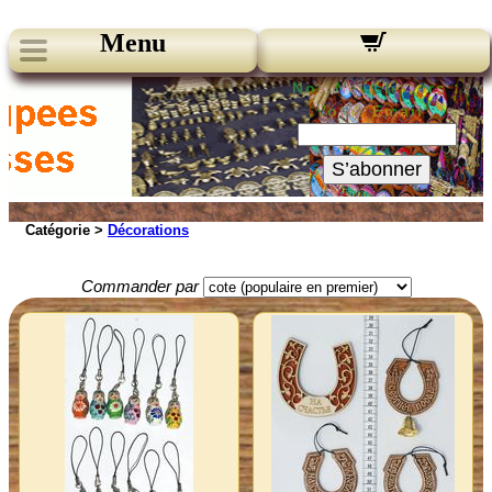
Menu
Nos Newsletters :
Votre Email :
S’abonner
Catégorie >
Décorations
Commander par