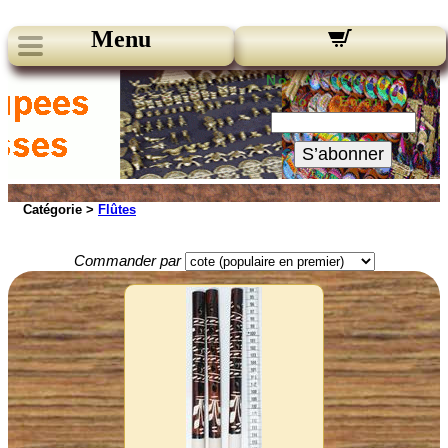
Menu
Nos Newsletters :
Votre Email :
S’abonner
Catégorie >
Flûtes
Commander par