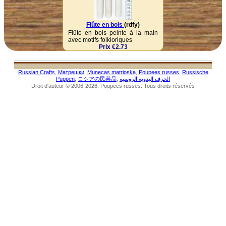
Flûte en bois
(rdfy)
Flûte en bois peinte à la main
avec motifs folkloriques
Prix €2.73
Russian Crafts
,
Матрешки
,
Munecas matrioska
,
Poupees russes
,
Russische
Puppen
,
ロシアの民芸品
,
الحرف اليدوية الروسية
Droit d'auteur © 2006-2026. Poupees russes. Tous droits réservés