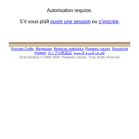
Autorisation requise.
S’il vous plaît
ouvrir une session
ou
s’inscrire
.
Russian Crafts
,
Матрешки
,
Munecas matrioska
,
Poupees russes
,
Russische
Puppen
,
ロシアの民芸品
,
الحرف اليدوية الروسية
Droit d'auteur © 2006-2026. Poupees russes. Tous droits réservés