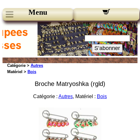
Menu
Nos Newsletters :
Votre Email :
S’abonner
Catégorie >
Autres
Matériel >
Bois
Broche Matryoshka (rgld)
Catégorie :
Autres
, Matériel :
Bois